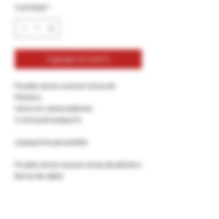
Cantidad
*
Agregar al carrito
Pruebe estos nuevos Conos de
Plátano.
Viene en varios sabores.
3 conos por paquete
2 paquetes por pedido
Pruebe estos nuevos conos de plátano
llenos de sabor
Sabor
1. Plátano potenciado con GRATIS