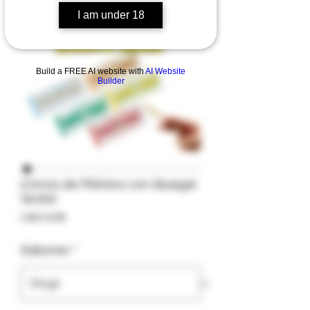
I am under 18
Build a FREE AI website with
AI Website
Builder
¡Conos de Plátano con Gluegar
Gratis!
Precio
USD 9.99
Sabores
*