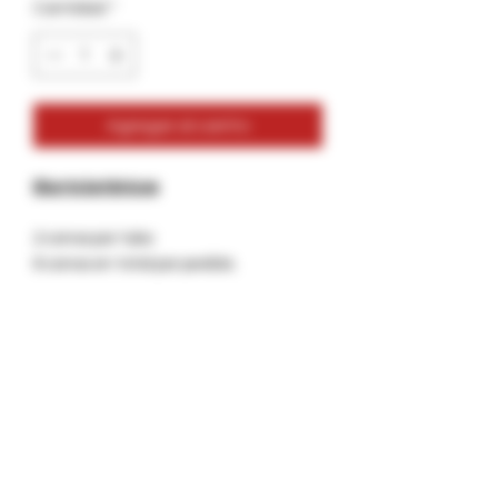
Cantidad
*
Agregar al carrito
Blunts botánicos
2 conos por tubo
6 conos en total por pedido.
Sabores:
-
Sabio
-Cacao
-Bayas de Goji
Conos a base de plantas reales
Hecho de baya de Goji real,
Granos de coco reales y