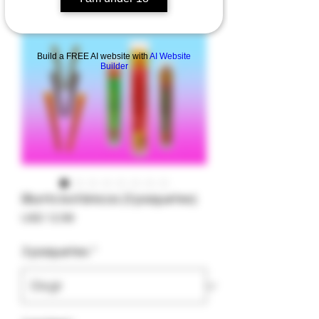
Build a FREE AI website with
AI Website
Builder
Blunts botánicos (3 paquetes)
Precio
USD 12.99
3 paquetes
*