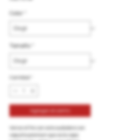
Color
*
Tamaño
*
Cantidad
*
Agregar al carrito
Vence el frío con esta sudadera con
capucha premium que es la capa