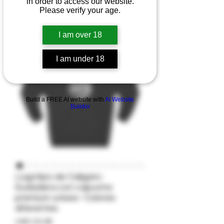
in order to access our website.
Please verify your age.
I am over 18
I am under 18
Build a FREE AI website with
AI Website
Builder
Logotipo de Caligars-
Sudadera con capucha
premium unisex- Colores
diferentes
Precio
USD 33.38