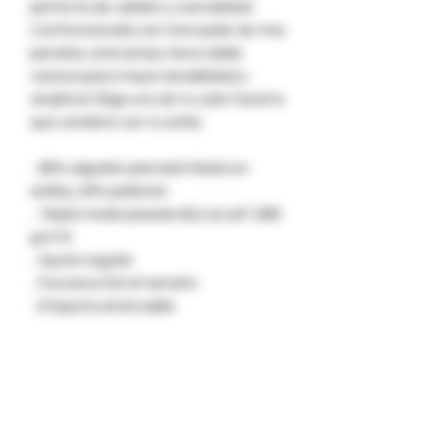
perfecta de calidez y comodidad.
Confeccionado con forro polar de tres
paneles, este jersey tiene doble
costura para mayor durabilidad y
amplitud. Elige uno de tu color favorito
que combine con tu estilo.
.: 80% algodón peinado hilado en
anillos, 20% poliéster
.: Tejido medio pesado (8,2 oz/yd² (280
g/m²))
.: Ajuste regular
.: Funciona fiel al tamaño
.: Etiqueta arrancable