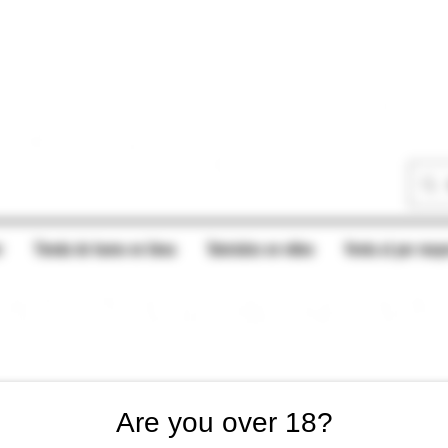
r
Tienda de humo en línea
Tutoriales en vídeo
Venta al por mayo
Are you over 18?