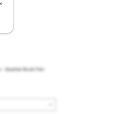
e.
 - GlueGar Brush Pen