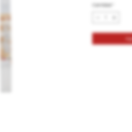
Cantidad
*
Agr