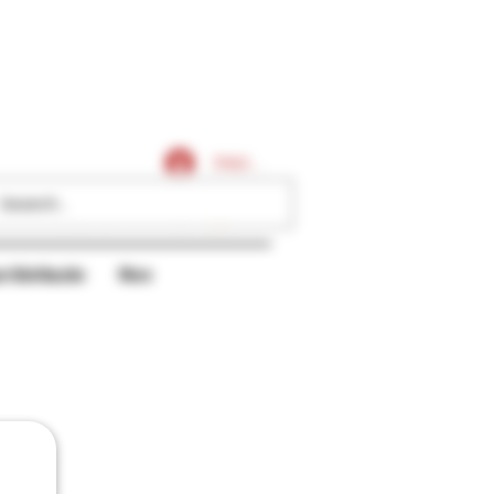
Caligares
Iniciar sesión
r/distribución
More