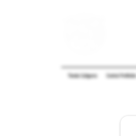
Tienda Caligares
Central PreRolle