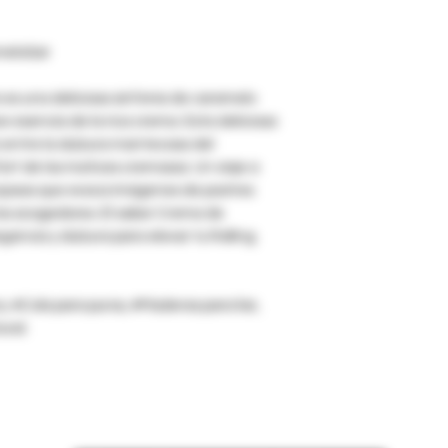
meloGar
 es una deliciosa sinfonía de caramelo
e esencia de la rica crema. Esta deliciosa
to entre la dulzura mantecosa del
ort de los matices cremosos. Un viaje a
ujosos que evoca imágenes de postres
s acogedores. El sabor Crema de
ncia y dulzura para elevar tu Rolling.
o, #Cola para puros, #Maderas para liar,
ural.