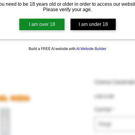
ou need to be 18 years old or older in order to access our websit
Please verify your age.
I am over 18
I am under 18
Build a FREE AI website with
AI Website Builder
Crema Caramelo
Precio
USD 6.99
Contar
*
Elegir