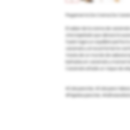
Pegamento De Crema De Cara
El sabor de la crema de caramelo
aterciopelado que abraza la suav
fusión logra un equilibrio perfec
caramelo y el reconfortante conf
través de un mundo de sabores l
bañados en caramelo y momento
Caramelo añade un toque de elega
#Cola para liar, #Cola para tabac
#Papeles para liar, #AdhesivoNat