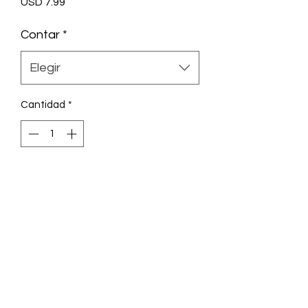
Precio
USD 7.99
Contar
*
Elegir
Cantidad
*
Agregar al carrito
Consigue un poco de Dank Chocolate
en tu vida y obtén este sabor a
chocolate de 10 ml de tu Rolling Glue
favorito y disfruta de ese delicioso
tatuaje de chocolate.