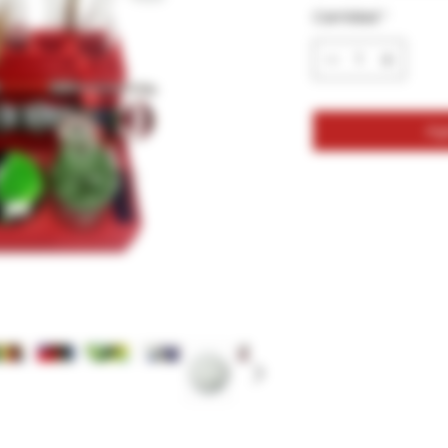
Cantidad
*
Agr