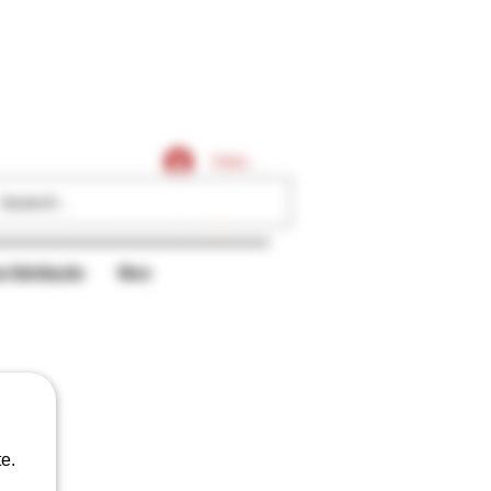
Caligares
Iniciar sesión
r/distribución
More
e.