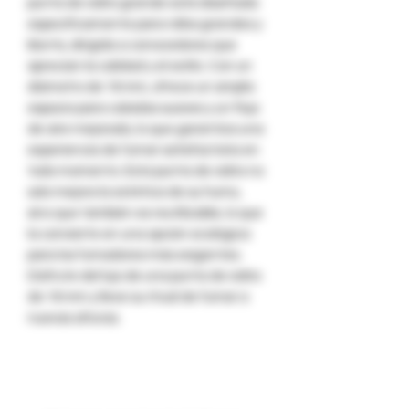
punta de vidrio grande está diseñada
específicamente para rollos grandes y
blunts, dirigida a conocedores que
aprecian la calidad y el estilo. Con un
diámetro de 16 mm, ofrece un amplio
espacio para caladas suaves y un flujo
de aire mejorado, lo que garantiza una
experiencia de fumar satisfactoria en
todo momento. Esta punta de vidrio no
solo mejora la estética de su humo,
sino que también es reutilizable, lo que
la convierte en una opción ecológica
para los fumadores más exigentes.
Disfrute del lujo de una punta de vidrio
de 16 mm y lleve su ritual de fumar a
nuevas alturas.