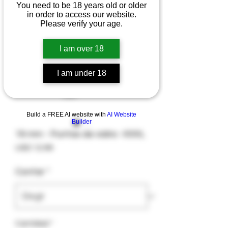
You need to be 18 years old or older
in order to access our website.
Please verify your age.
I am over 18
I am under 18
Build a FREE AI website with
AI Website
Builder
16 mm - Puntas de vidrio -XXXL
Precio
USD 12.99
Contar
*
Cantidad
*