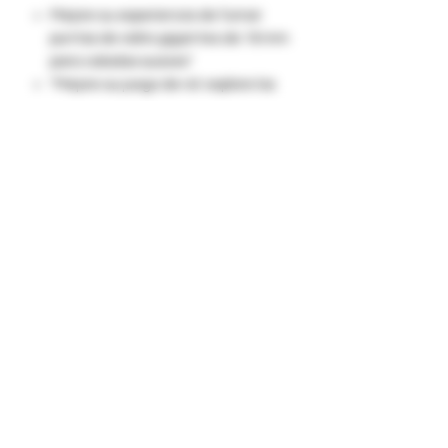
Mejore su experiencia de fumar:
puntas de vidrio gigantes de 16 mm
para caladas suaves"
"Mejore su juego de rol: explore los
beneficios de las puntas de vidrio
gigantes de 16 mm"
"Experimente una calidad superior:
puntas de vidrio gigantes hechas a
mano de 16 mm disponibles"
"Disfrute de sesiones extendidas:
puntas de vidrio gigantes de 16 mm
para prerolls"
"Descubra la precisión y el estilo:
puntas de vidrio gigantes de 16 mm
con puntas de pellizco"
"Personaliza tu humo: puntas de
cristal gigantes de 16 mm en varios
colores"
"Encuentre su ajuste perfecto: