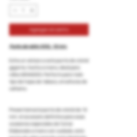
Agregar al carrito
Punta de vidrio XXXL: 16 mm.
Echa un vistazo a esta punta de cristal
gigante, hecha a mano, ideal para
rollos GRANDES. Perfecto para todo
tipo de hojas de tabaco, envolturas de
cáñamo.
Presentamos la punta de cristal de 16
mm: el accesorio definitivo para esas
ocasiones especiales de fumar.
Elaborada a mano con cuidado, esta