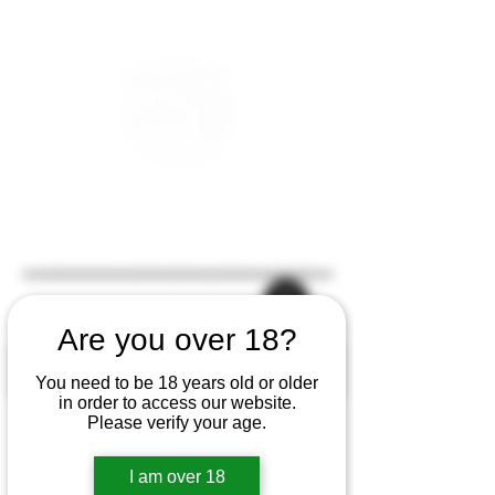
Are you over 18?
You need to be 18 years old or older
in order to access our website.
Please verify your age.
I am over 18