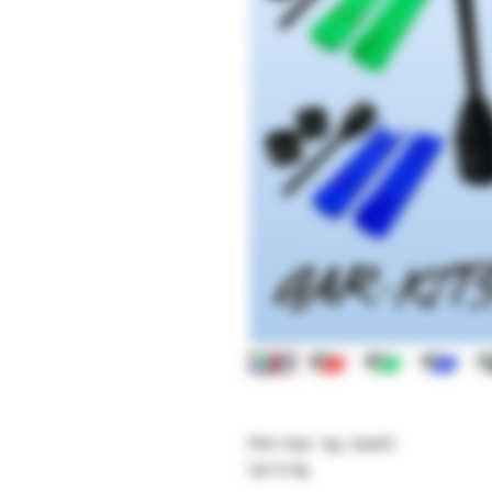
Mini-Gar- 4g- Garkit
Up to 4g