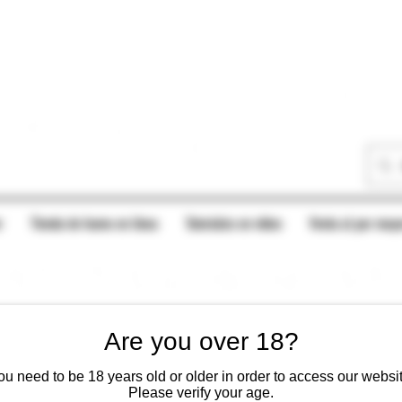
r
Tienda de humo en línea
Tutoriales en vídeo
Venta al por mayo
Are you over 18?
ou need to be 18 years old or older in order to access our websit
Please verify your age.