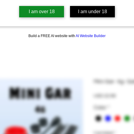
I am over 18
I am under 18
Build a FREE AI website with
AI Website Builder
Mini-Gar- 4g- Ga
Precio
USD 22.99
Color
*
Cantidad
*