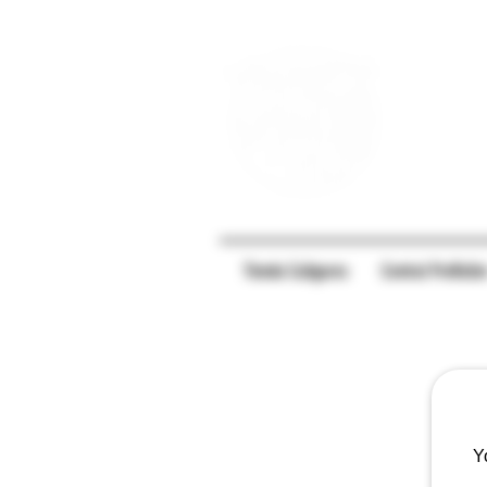
Tienda Caligares
Central PreRolle
Y