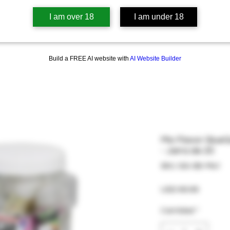
I am over 18
I am under 18
Build a FREE AI website with
AI Website Builder
Mix Flavor Glue
- Jarra de 20
SKU: GG-SB-Mix1
Precio
USD 69.99
Cantidad
*