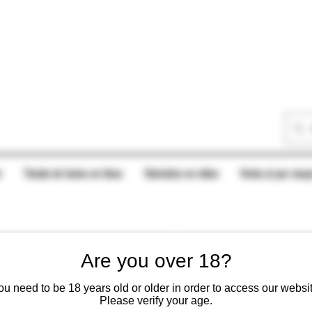
r
Tienda de humo en línea
Tutoriales en vídeo
Venta al por mayo
Are you over 18?
ou need to be 18 years old or older in order to access our websit
Please verify your age.