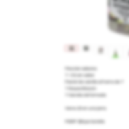
Mezclar sabores
7- OG sin sabor
Pastel de vainilla al horno de 7
7-Bayas Blazzin
7-Sandía deformada
Viene 20 en una jarra.
MSRP: $8 por botella