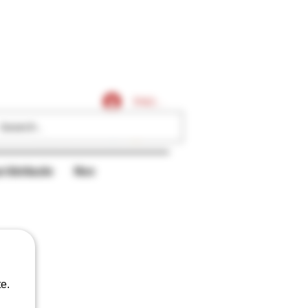
Caligares
Iniciar sesión
r/distribución
More
e.