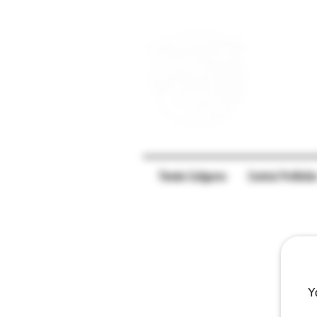
Tienda Caligares
Central PreRolle
Y