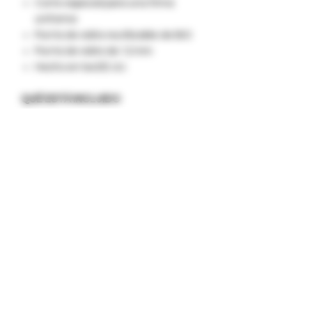
Corte especial para una firma
uniforme
Punta de vidrio reutilizable de BIO
Punta de vidrio de 12 mm
Hecho en los EE.UU.
QUÉ ESTÁ INCLUIDO
2 x envolturas de cáñamo de hoja
imposible
1 x bandeja de almacenamiento
Receptor
1 x punta de vidrio BIO
1 herramienta Pro Packer XL.
Sabores de Packwraps x Twisted
Hemp Wraps:
Uva que brota
Dulce
Mango delicioso