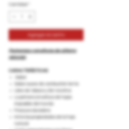
Cantidad
*
Agregar al carrito
Packwraps x envolturas de cáñamo
retorcido
CARACTERÍSTICAS
Sabor
Sabor suave de combustión lenta
Libre de tabaco y Sin nicotina
La primera envoltura de hojas
imposible del mundo
Frescura duradera
Imita las propiedades de la hoja
natural.