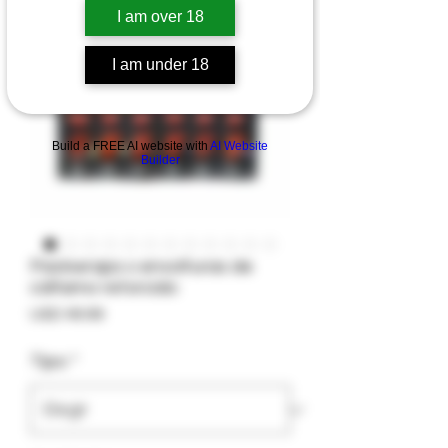
I am over 18
I am under 18
Build a FREE AI website with
AI Website
Builder
Packwraps x envolturas de
cáñamo retorcido
Precio
USD 49.99
Tipo
*