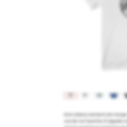
Esta clásica camiseta de manga
una de tus favoritas. El algodón