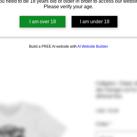
ou need to be 18 years old or older in order to access our websit
Please verify your age.
I am over 18
I am under 18
Build a FREE AI website with
AI Website Builder
Caligars- Dejar 
de manga corta 
diferentes
Precio
USD 19.29
Color
*