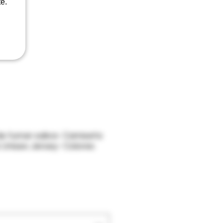
e.
de fumar saliva- Camiseta
Unisex Jersey- Colores