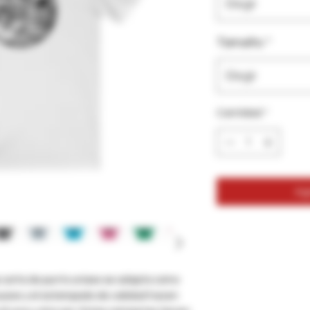
Elegir
Tamaño
*
Elegir
Cantidad
*
Agr
 corta de punto unisex se adapta como
 suave y el estampado de calidad hacen