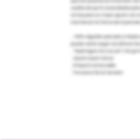
que los usuarios se enamoren de 
cuellos de punto acanalados para
cintas para un mejor ajuste con e
mantienen la forma de la prend
.: 100% algodón peinado e hilado 
puede variar según los diferentes
.: Tejido ligero (4,2 oz/yd² (142 g/m
.: Ajuste al por menor
.: Etiqueta arrancable
.: Funciona fiel al tamaño