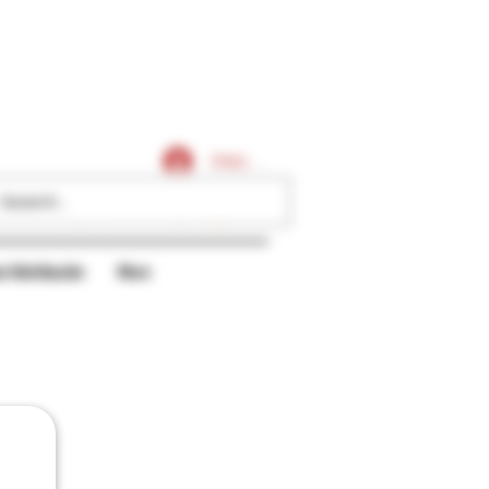
Caligares
Iniciar sesión
r/distribución
More