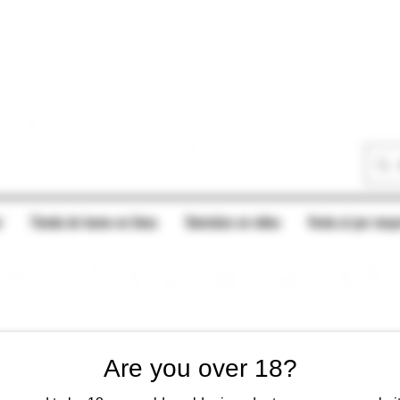
r
Tienda de humo en línea
Tutoriales en vídeo
Venta al por mayo
Are you over 18?