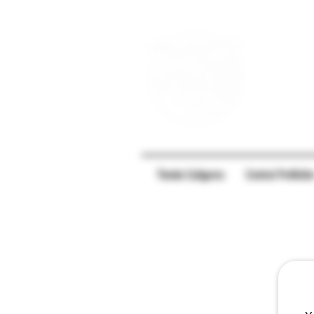
Tienda Caligares
Central PreRolle