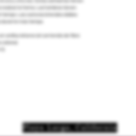
él una y otra vez. Estas camisetas tienen
 realzar la forma. Los hombros tienen
l tiempo. Las costuras laterales dobles
a durante más tiempo.
en anillos Airlume (el contenido de fibra
 colores)
²))
Playa Larga, California