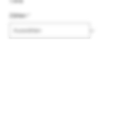
Preis
7,99 $
Zählen
*
Anzahl
*
In den Warenkorb
Probieren Sie diesen beliebten Kleber
mit Traubengeschmack, der eine
hervorragende Klebekraft und
Traubengeschmack aufweist.
Long Beach, Kalifornien