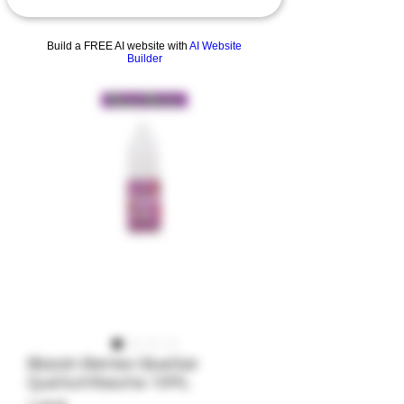
Build a FREE AI website with
AI Website
Builder
Blazzin Berries GlueGar
Quetschflasche 10ML