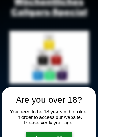
Wöchentliches
Caligars-Special
CALIGARS ELECTRIC GRINDER
Are you over 18?
Preis
7,99 $
You need to be 18 years old or older
in order to access our website.
In den Warenkorb
Please verify your age.