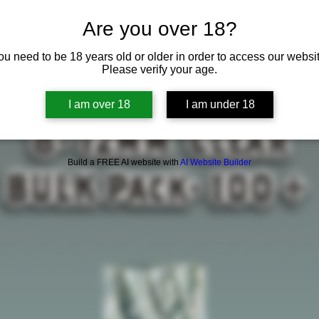
Are you over 18?
ou need to be 18 years old or older in order to access our websit
Please verify your age.
I am over 18
I am under 18
Build a FREE AI website with
AI Website Builder