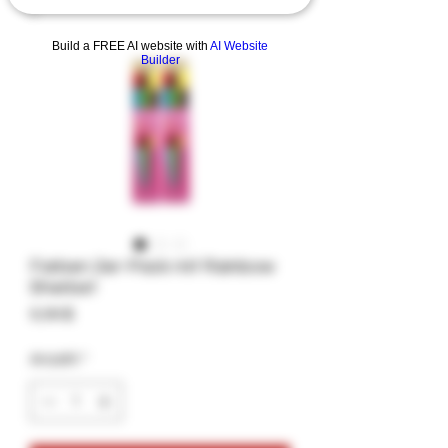
Build a FREE AI website with
AI Website
Builder
Farben 2er-Pack mit Rainbow
Sherbet
Preis
9,99 $
Anzahl
*