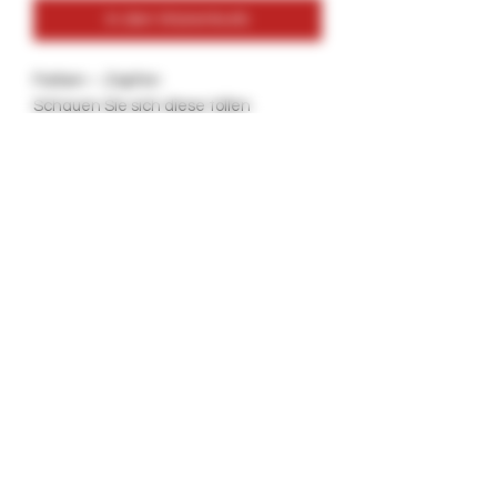
In den Warenkorb
Farben – Zapfen
Schauen Sie sich diese tollen
Farbkegel an
Feste Farben
6 Kegel pro Packung
Folienspitzen
HERGESTELLT aus HANF
Bei Problemen oder Fragen senden
Sie uns bitte eine Nachricht.
KOSTENLOSER VERSAND
KOSTENLOSER GLUEGAR !!
Long Beach, Kalifornien
©2018 von Caligars.