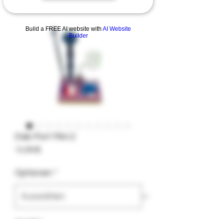
Build a FREE AI website with
AI Website
Builder
Dab Port Mini 2
Preis
12,99 $
Optionen
*