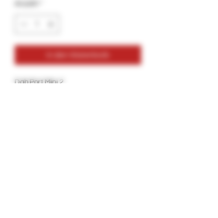
Anzahl
*
In den Warenkorb
Dab Port Mini 2
Option 1: Anschluss 1 mit Silikon
abtupfen.
Option 2: Silikon, Metall-Dab-
Werkzeug, 2 Terpen-Kugeln
(verschiedene Farben)
Option 3: Silikon, Dab-Tool aus Metall, 2
Terpenkugeln (verschiedene Farben),
30er-Pack Glob Mops und Dab-Matte
(verschiedene Designs)