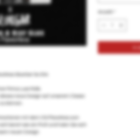
Anzahl
*
In
vorless GlueGar Go Stix
er Firma Luxe Rolls
ieses neue Design auf unserem Classic
 zu können.
n Kreationen mit dem OG Flavorless zum
ch bereit wie ein Profi und holen Sie sich
iesem neuen Design.