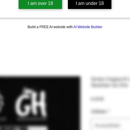
I am over 18
I am under 18
Build a FREE AI website with
AI Website Builder
Grass Hoppa & L
GlueGar Go Stix
Preis
6,99 $
Zählen
*
Auswählen