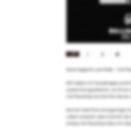
Gras Hoppa & Luxe Rolls – OG Fla
Wir haben mit Grasshoppa und ihr
zusammengearbeitet, um Ihnen d
OG Flavorless Go Stix Pen bieten
Sie hat viele ihrer einzigartige
Leben erweckt, also machen Sie si
etwas OG Flavorless Glue mit d