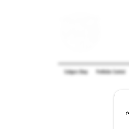
Caligars-Shop
PreRoller Central
Y