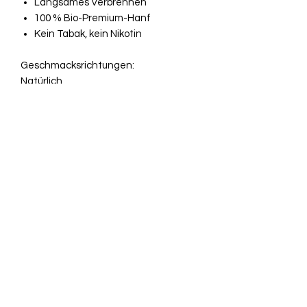
Langsames Verbrennen
100 % Bio-Premium-Hanf
Kein Tabak, kein Nikotin
Geschmacksrichtungen:
Natürlich
Blaubeere
Süß
Weiße Traube
Neue Premium-Hanfwickel von
Trifft
stumpf
sind jetzt in einer Vielzahl
aromatisierter Premium-Hanf-
Rollwickel erhältlich. Diese Warps
bestehen zu 100 % aus Bio-Hanf und
sind aromatisiert, um beim Rauchen
den perfekten Geschmack zu
erzielen.