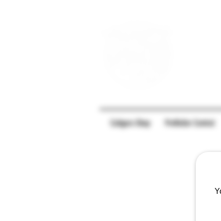
Caligars-Shop
PreRoller Central
Y