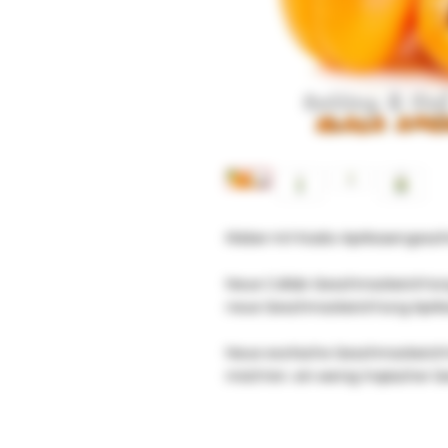
Kleber mit Koala-Aprikosenges
Neue Collab-Geschmacksrichtung 
neue Geschmacksrichtung Aprik
Neue exotische Geschmacksrichtu
möchten. ein wenig tropischer 