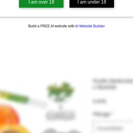
I am over 18
I am under 18
Build a FREE AI website with
AI Website Builder
Koala-Aprikose
x GlueGar
Preis
6,99 $
Menge
*
Auswählen