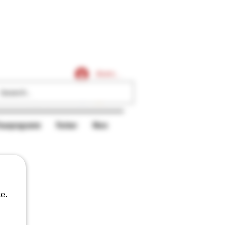
Caligars
Anmelden
reueprogramm
Partner
More
e.