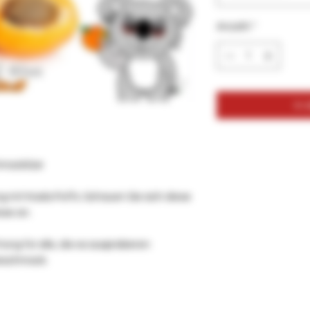
Anzahl
*
In
chmackGar
mit Koala Puffs. Schauen Sie sich diese
ose an.
ng für alle, die es ausprobieren
Geschmack.