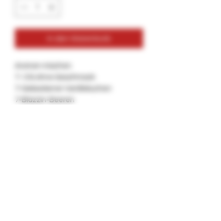
In den Warenkorb
Aromen mischen
7- OG ohne Geschmack
7-Gebackener Vanillekuchen
7-Blazzin-Beeren
7-verzerrte Wassermelone
Kommt zu 20 in einem Krug
UVP: 8 $ pro Flasche
Ideal für Hanf-Wraps, Backwoods,
Tabakblätter, Tabak-Wraps, Blättchen
und mehr.