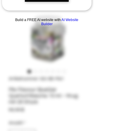
Build a FREE AI website with
AI Website
Builder
Artikelnummer: GG-SB-Mix1
Mix Flavour GlueGar
Quetschflasche 10 ml – Krug
mit 20 Stück
Preis
69,99 $
Anzahl
*