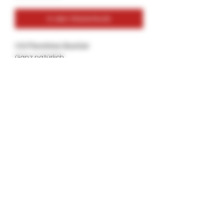
In den Warenkorb
OG Flavorless GlueGar
Ganz natürlich
Hergestellt aus Pflanzenzellen und
H2O
Veganfreundlich
Kommt zu 28 Stück in einem Krug
UVP: 5 USD pro Stift
Ideal für Hanf-Wraps, Backwoods,
Tabakblätter, Tabak-Wraps, Blättchen
und mehr.
Long Beach, Kalifornien