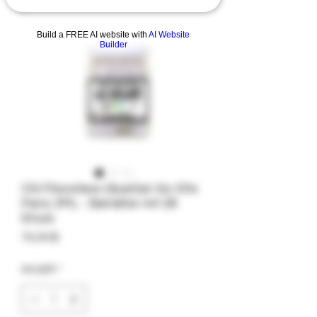
Build a FREE AI website with
AI Website
Builder
OG Flavorless GlueGar Go-Stix
Pens 3ML - Behälter mit 28
Stück
Preis
70,00 $
Anzahl
*